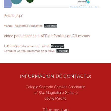
Pincha aquí
Manual Plataforma Educamos
Descargar
Vídeo para conocer la APP de familias de Educamos
APP Familias-Educamos en tu móvil
Descargar
Consultar Correo Educamos en el Móvil
Descargar
INFORMACIÓN DE CONTACTO:
Colegio Sagrado Corazón Chamartín
c/ Sta. Magdalena Sofía 12
28036 Madrid
Tel. 91.302.35.40