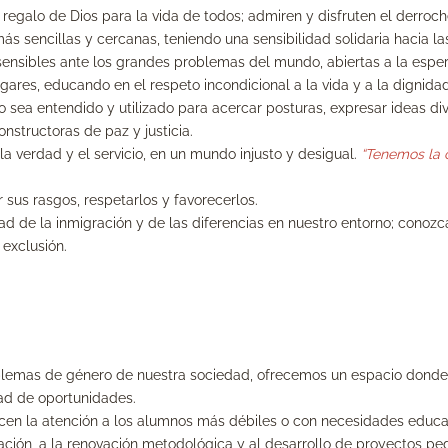
regalo de Dios para la vida de todos; admiren y disfruten el derroc
s sencillas y cercanas, teniendo una sensibilidad solidaria hacia la
ensibles ante los grandes problemas del mundo, abiertas a la espe
res, educando en el respeto incondicional a la vida y a la dignidad
 sea entendido y utilizado para acercar posturas, expresar ideas dive
structoras de paz y justicia.
 la verdad y el servicio, en un mundo injusto y desigual.
“Tenemos la 
r sus rasgos, respetarlos y favorecerlos.
d de la inmigración y de las diferencias en nuestro entorno; conozca
 exclusión.
blemas de género de nuestra sociedad, ofrecemos un espacio donde s
dad de oportunidades.
ricen la atención a los alumnos más débiles o con necesidades educa
vación, a la renovación metodológica y al desarrollo de proyectos p