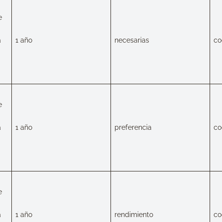
e
a
1 año
necesarias
co
e
a
1 año
preferencia
co
e
a
1 año
rendimiento
co