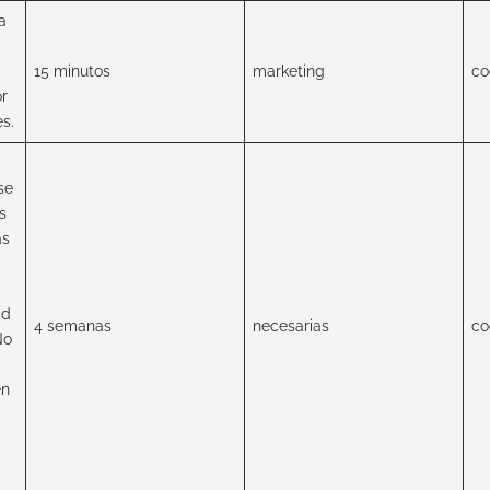
a
15 minutos
marketing
co
or
s.
se
os
ás
ad
4 semanas
necesarias
co
No
en