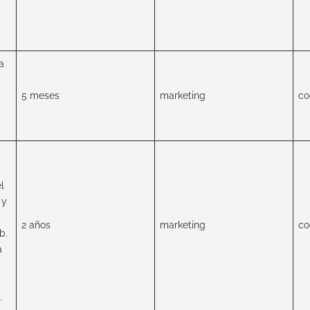
a
5 meses
marketing
co
l
 y
2 años
marketing
co
b.
a
.