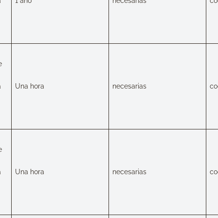
a
1 año
necesarias
co
e
a
Una hora
necesarias
co
e
a
Una hora
necesarias
co