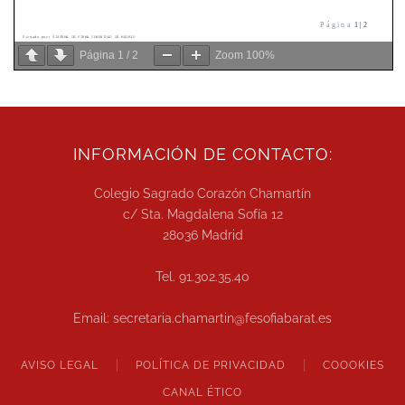
Página
1
/
2
Zoom
100%
INFORMACIÓN DE CONTACTO:
Colegio Sagrado Corazón Chamartín
c/ Sta. Magdalena Sofía 12
28036 Madrid
Tel. 91.302.35.40
Email: secretaria.chamartin@fesofiabarat.es
AVISO LEGAL
POLÍTICA DE PRIVACIDAD
COOOKIES
CANAL ÉTICO