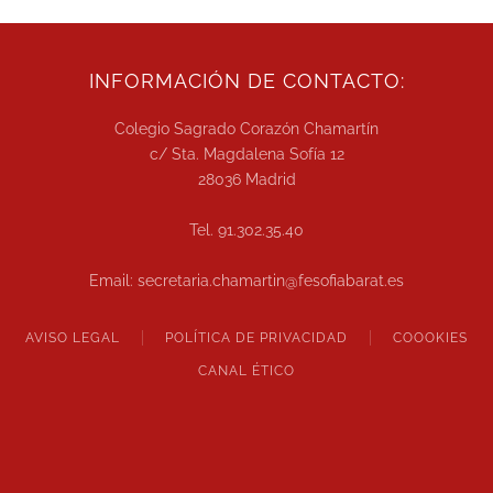
INFORMACIÓN DE CONTACTO:
Colegio Sagrado Corazón Chamartín
c/ Sta. Magdalena Sofía 12
28036 Madrid
Tel. 91.302.35.40
Email: secretaria.chamartin@fesofiabarat.es
AVISO LEGAL
POLÍTICA DE PRIVACIDAD
COOOKIES
CANAL ÉTICO