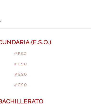
N.
UNDARIA (E.S.O.)
1º E.S.O.
2º E.S.O.
3º E.S.O.
4º E.S.O.
BACHILLERATO