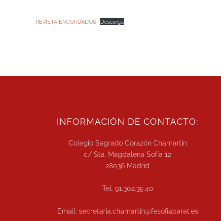
REVISTA ENCORDADOS
Descarga
INFORMACIÓN DE CONTACTO:
Colegio Sagrado Corazón Chamartín
c/ Sta. Magdalena Sofía 12
28036 Madrid
Tel. 91.302.35.40
Email: secretaria.chamartin@fesofiabarat.es