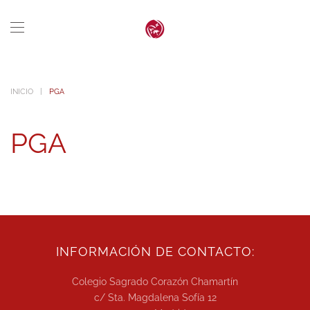
Skip to main content
INICIO
PGA
PGA
INFORMACIÓN DE CONTACTO:
Colegio Sagrado Corazón Chamartín
c/ Sta. Magdalena Sofía 12