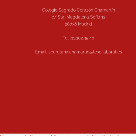
Colegio Sagrado Corazón Chamartín
c/ Sta. Magdalena Sofía 12
28036 Madrid
Tel. 91.302.35.40
Email: secretaria.chamartin@fesofiabarat.es